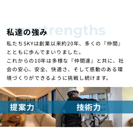
our strengths
私達の強み
私たちSKYは創業以来約20年、多くの『仲間』
とともに歩んでまいりました。
これからの10年は多様な『仲間達』と共に、社
会の安心、安全、快適さ、そして感動のある環
境づくりが
できるように挑戦し続けます。
多角的
技術力