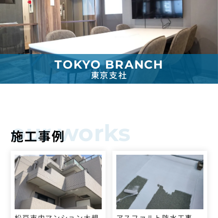
TOKYO BRANCH
東京支社
our works
施工事例
松戸市内マンション大規
アスファルト防水工事