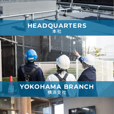
HEADQUARTERS
本社
YOKOHAMA BRANCH
横浜支社